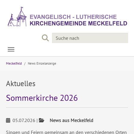
Skip to main navigation
Skip to main content
Skip to page footer
You are here:
Meckelfeld
News Einzelanzeige
Aktuelles
Sommerkirche 2026
05.07.2026
|
News aus Meckelfeld
Singen und Feiern gemeinsam an den verschiedenen Orten