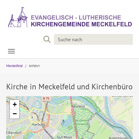
Skip to main navigation
Skip to main content
Skip to page footer
You are here:
Meckelfeld
Anfahrt
Kirche in Meckelfeld und Kirchenbüro
+
−